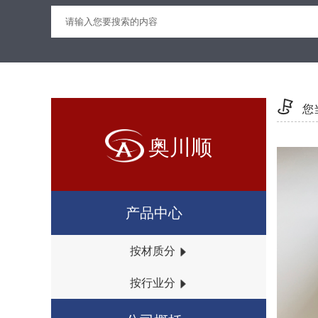
PET网纹保护膜
您
奥川顺
产品中心
PET抗静电网纹保护膜
按材质分
按行业分