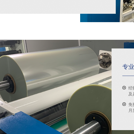
专
经
及
免
月