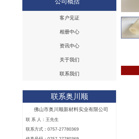
公司概括
客户见证
{I('company_id')}
石墨烯散热片保护膜
相册中心
资讯中心
关于我们
联系我们
联系奥川顺
新能源电池PET网纹保护膜
佛山市奥川顺新材料实业有限公司
联 系 人：王先生
联系方式：0757-27780369
传真号码：0757-27780369