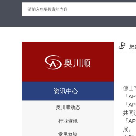
您
奥川顺
佛山
资讯中心
「A
「A
奥川顺动态
共同
「A
行业资讯
展。
常见答疑