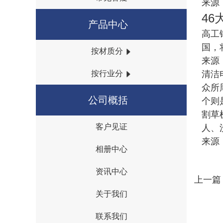
来源
4
产品中心
高工
国，
按材质分
来源
清洁
按行业分
众所
公司概括
个则
割草
客户见证
人、
{I('company_id')}
来源：
相册中心
资讯中心
上一篇
关于我们
联系我们