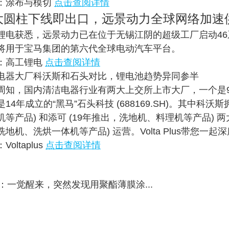
：涂布与模切
点击查阅详情
6大圆柱下线即出口，远景动力全球网络加速
锂电获悉，远景动力已在位于无锡江阴的超级工厂启动4
将用于宝马集团的第六代全球电动汽车平台。
：高工锂电
点击查阅详情
电器大厂科沃斯和石头对比，锂电池趋势异同参半
周知，国内清洁电器行业有两大上交所上市大厂，一个是98年成立
是14年成立的“黑马”石头科技 (688169.SH)。其中
机等产品) 和添可 (19年推出，洗地机、料理机等产品) 
洗地机、洗烘一体机等产品) 运营。Volta Plus带您
Voltaplus
点击查阅详情
：
一觉醒来，突然发现用聚酯薄膜涂...