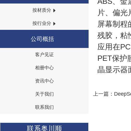
ABS、
按材质分
片、偏光
屏幕制程
按行业分
残胶，粘
公司概括
应用在P
客户见证
{I('company_id')}
PET保
相册中心
晶显示器
资讯中心
上一篇：
Deep
关于我们
联系我们
联系奥川顺