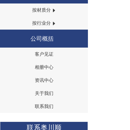
按材质分
按行业分
公司概括
客户见证
{I('company_id')}
相册中心
资讯中心
关于我们
联系我们
联系奥川顺